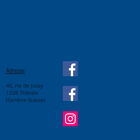
Adresse
40, rte de Jussy
1226 Thônex
(Genève-Suisse)