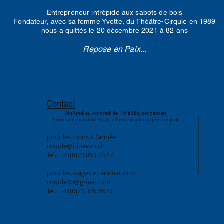
Entrepreneur intrépide aux sabots de bois
Fondateur, avec sa femme Yvette, du Théâtre-Cirqule en 1989
nous a quittés le 20 décembre 2021 à 82 ans
Repose en Paix...
Contact
(du lundi au vendredi de 14h à 18h,
pendant les
heures de cours ou
le quart d'heure avant ou après ceux-ci)
pour les cours à l'année:
cirqule@bluewin.ch
Tél.: +41(0)79.863.79.17
pour les stages et animations:
cirqule30@gmail.com
Tél.: +41(0)79.305.28.41