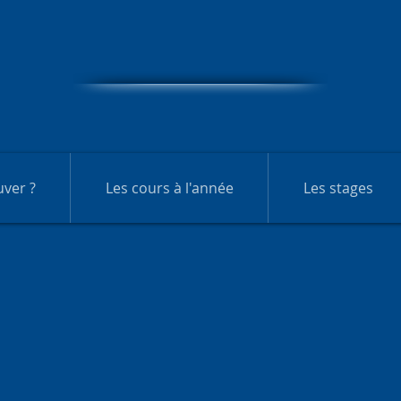
T
héâtre-Cirqule
Ecole de Cirque de Genève
ver ?
Les cours à l'année
Les stages
inscriptions pour les cours 2026/27 sont ouver