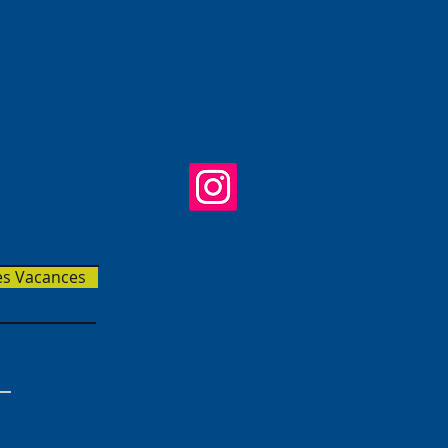
aux sociaux:
t spectacles des intervenants
es Vacances