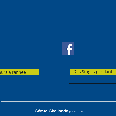
rmés sur nos activités.. suivez nous sur les rése
les spectacles des intervenants
activités de l'école e
Des Stages pendant l
urs à l'année
Gérard Challande
(1939-2021)