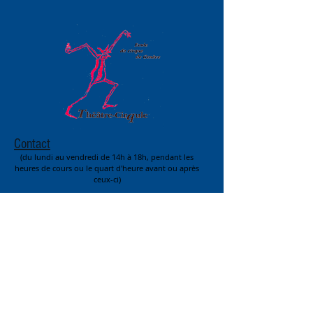
Contact
(du lundi au vendredi de 14h à 18h,
pendant les
heures de cours ou
le quart d'heure avant ou après
ceux-ci)
pour les cours à l'année:
cirqule@bluewin.ch
Tél.:
+41(0)79.863.79.17
pour les stages et animations:
cirqule30@gmail.com
Tél.:
+41(0)79.305.28.41
Adresse