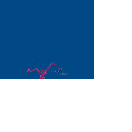
Contact
(du lundi au vendredi de 14h à 18h,
pendant les
heures de cours ou
le quart d'heure avant ou après
ceux-ci)