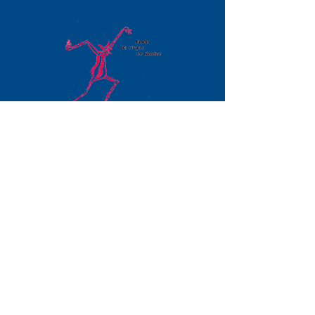
Contact
(du lundi au vendredi de 14h à 18h,
pendant les
heures de cours ou
le quart d'heure avant ou après
ceux-ci)
pour les cours à l'année:
cirqule@bluewin.ch
Tél.:
+41(0)79.863.79.17
pour les stages et animations:
cirqule30@gmail.com
Tél.:
+41(0)79.305.28.41
Adresse