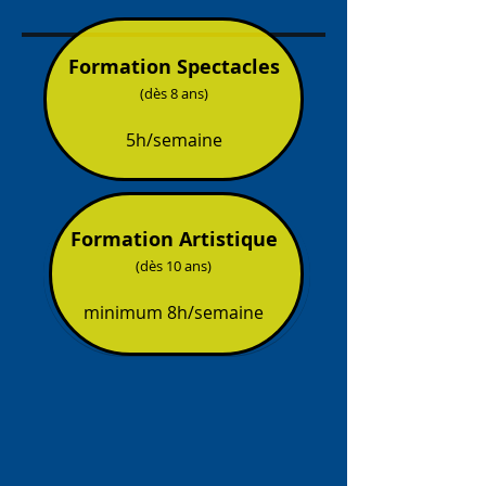
Formation Spectacles
(dès 8 ans)
5h/semaine
Formation Artistique
(dès 10 ans)
minimum 8h/semaine